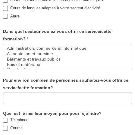
Cours de langues adaptés à votre secteur d’activité
Autre
Autre
Dans quel secteur voulez-vous offrir ce service/cette
formation?
*
Dans
Pour environ combien de personnes souhaitez-vous offrir ce
quel
service/cette formation?
secteur
voulez-
vous
offrir
Quel est le meilleur moyen pour pour rejoindre?
ce
Téléphone
service/cette
Courriel
formation?