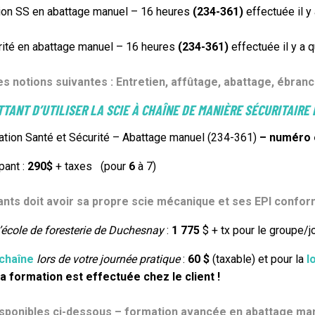
tion SS en abattage manuel – 16 heures
(234-361)
effectuée il 
rité en abattage manuel – 16 heures
(234-361)
effectuée il y a
es notions suivantes : Entretien, affûtage, abattage, ébran
TANT D’UTILISER LA SCIE À CHAÎNE DE MANIÈRE SÉCURITAIRE E
mation Santé et Sécurité – Abattage manuel (234-361)
– numéro o
ipant :
290
$
+ taxes (pour
6
à 7)
pants doit avoir sa propre scie mécanique et ses EPI conf
l’école de foresterie de Duchesnay
:
1 775
$ + tx pour le groupe/j
 chaîne
lors de votre journée pratique
:
60 $
(taxable)
et pour la
l
a formation est effectuée chez le client !
disponibles ci-dessous – formation avancée en abattage manue