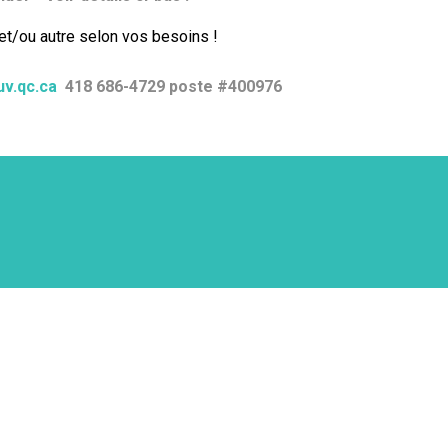
et/ou autre selon vos besoins !
v.qc.ca
418 686-4729 poste #
400976