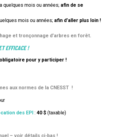
y a quelques mois ou années;
afin de se
 quelques mois ou années;
afin d’aller plus loin !
chage et tronçonnage d’arbres en forêt.
T EFFICACE !
bligatoire pour y participer !
ormes aux normes de la CNESST !
our
ocation des EPI
:
40 $
(taxable)
l – voir détails ci-bas !